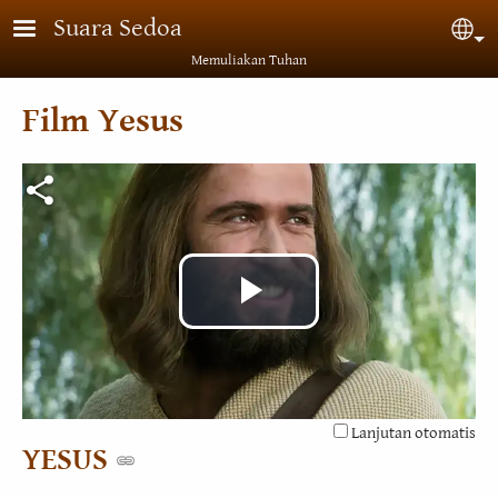
Lompat ke isi utama
Suara Sedoa
Sel
Memuliakan Tuhan
Film Yesus
Putar
Video
Lanjutan otomatis
YESUS