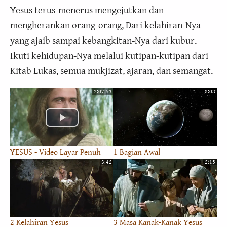
Yesus terus-menerus mengejutkan dan
mengherankan orang-orang, Dari kelahiran-Nya
yang ajaib sampai kebangkitan-Nya dari kubur.
Ikuti kehidupan-Nya melalui kutipan-kutipan dari
Kitab Lukas, semua mukjizat, ajaran, dan semangat.
2:07:53
8:08
YESUS - Video Layar Penuh
1 Bagian Awal
3:42
2:15
2 Kelahiran Yesus
3 Masa Kanak-Kanak Yesus