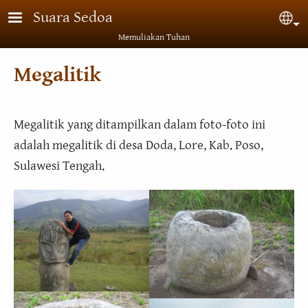
Lompat ke isi utama
Suara Sedoa
Sel
Memuliakan Tuhan
Megalitik
Megalitik yang ditampilkan dalam foto-foto ini
adalah megalitik di desa Doda, Lore, Kab. Poso,
Sulawesi Tengah.