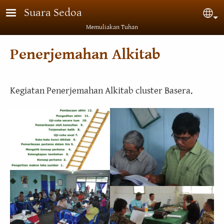
Lompat ke isi utama
Suara Sedoa
Sel
Memuliakan Tuhan
Penerjemahan Alkitab
Kegiatan Penerjemahan Alkitab cluster Basera.